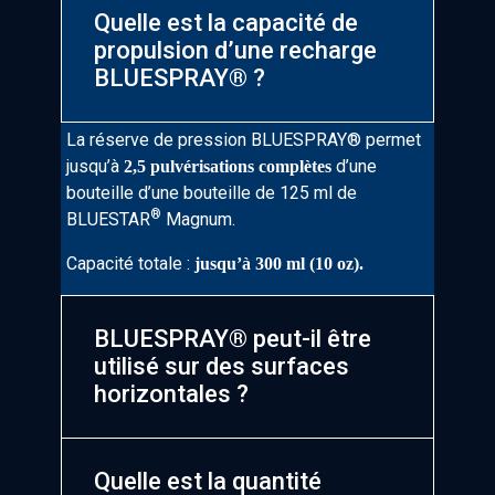
Quelle est la capacité de
propulsion d’une recharge
BLUESPRAY® ?
La réserve de pression BLUESPRAY® permet
jusqu’à
d’une
2,5 pulvérisations complètes
bouteille d’une bouteille de 125 ml de
®
BLUESTAR
Magnum.
Capacité totale :
jusqu’à 300 ml (10 oz).
BLUESPRAY® peut-il être
utilisé sur des surfaces
horizontales ?
®
Oui. Oui. BLUESPRAY
peut être incliné jusqu’à
Quelle est la quantité
sans altérer la qualité de pulvérisation. Il
45°