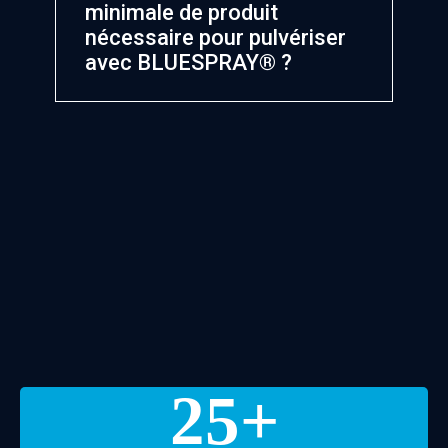
minimale de produit
assure une distribution continue et uniforme
nécessaire pour pulvériser
sur les surfaces planes ou au plafond.
avec BLUESPRAY® ?
Remplir le réservoir avec
permet de
20 ml
produire une brume fiable d’environ
.
10 ml
Prévoir une
dans le système
perte de 8–10 ml
due au volume interne.
25
+