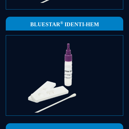
®
BLUESTAR
IDENTI-HEM
Voir la fiche produit
humaine.
pour la détection spécifique de l'hémoglobine
Test immunochromatographique rapide et qualitatif