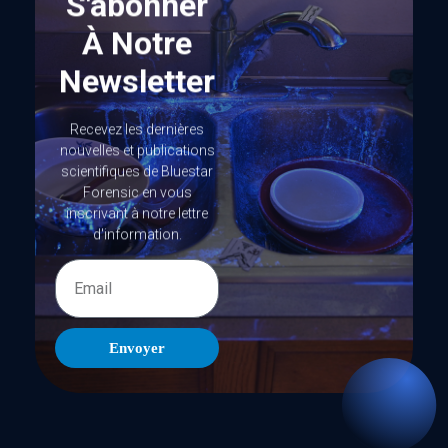
S'abonner
À Notre
Newsletter
Recevez les dernières
nouvelles et publications
scientifiques de Bluestar
Forensic en vous
inscrivant à notre lettre
d'information.
Envoyer