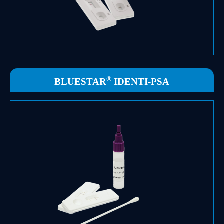
Un test de dépistage rapide qui permet de
Le complément parfait à BLUESTAR® Forensic.
®
BLUESTAR
IDENTI-PSA
Voir la fiche produit
biologiques tels que le sérum, le plasma ou le sang.
prostatique spécifique (PSA) à partir de fluides
Test rapide qualitatif pour la détection de l’antigène