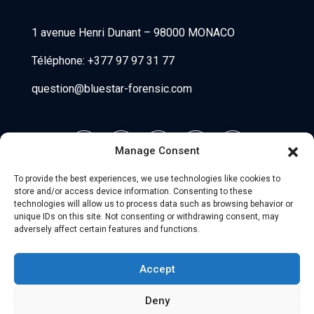
Bluestar Forensic
1 avenue Henri Dunant
–
98000 MONACO
Téléphone:
+377 97 97 31 77
question@bluestar-forensic.com
Manage Consent
To provide the best experiences, we use technologies like cookies to
store and/or access device information. Consenting to these
technologies will allow us to process data such as browsing behavior or
unique IDs on this site. Not consenting or withdrawing consent, may
adversely affect certain features and functions.
© 2026 Uniio - All Rights Reserved.
Accept
Mentions légales
–
Partenaires
Deny