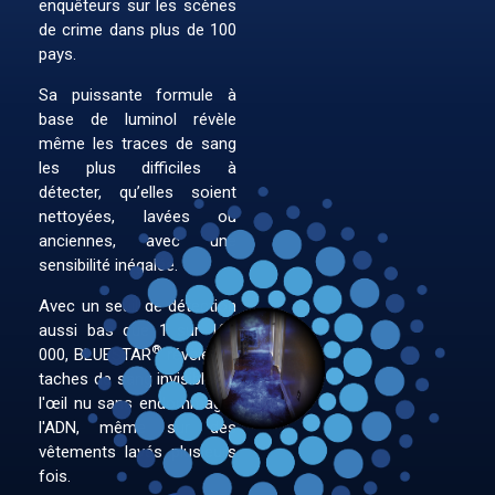
enquêteurs sur les scènes
de crime dans plus de 100
pays.
Sa puissante formule à
base de luminol révèle
même les traces de sang
les plus difficiles à
détecter, qu’elles soient
nettoyées, lavées ou
anciennes, avec une
sensibilité inégalée.
Avec un seuil de détection
aussi bas que 1 sur 100
®
000, BLUESTAR
révèle les
taches de sang invisibles à
l'œil nu sans endommager
l'ADN, même sur des
vêtements lavés plusieurs
fois.