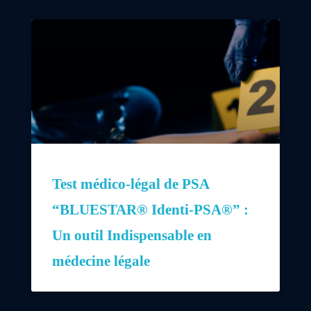
Test médico-légal de PSA
“BLUESTAR® Identi-PSA®” :
Un outil Indispensable en
médecine légale