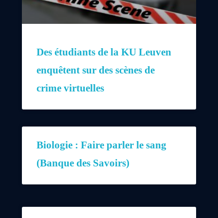
Des étudiants de la KU Leuven
enquêtent sur des scènes de
crime virtuelles
Biologie : Faire parler le sang
(Banque des Savoirs)