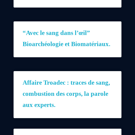
“Avec le sang dans l’œil”
Bioarchéologie et Biomatériaux.
Affaire Troadec : traces de sang,
combustion des corps, la parole
aux experts.