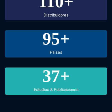
110
+
Distribuidores
95
+
Países
37
+
Estudios & Publicaciones