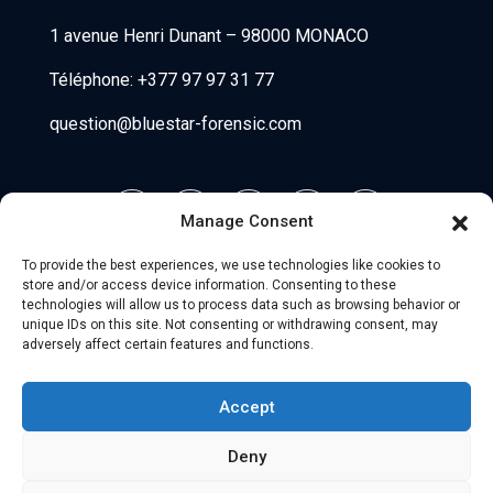
1 avenue Henri Dunant
–
98000 MONACO
Téléphone:
+377 97 97 31 77
question@bluestar-forensic.com
Manage Consent
To provide the best experiences, we use technologies like cookies to
store and/or access device information. Consenting to these
technologies will allow us to process data such as browsing behavior or
unique IDs on this site. Not consenting or withdrawing consent, may
adversely affect certain features and functions.
© 2026 Uniio - All Rights Reserved.
Accept
Avisos legales
–
Compañeros
Deny