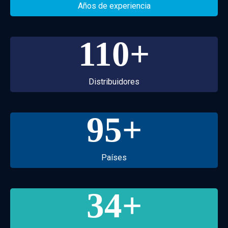
Años de experiencia
110
+
Distribuidores
95
+
Países
34
+