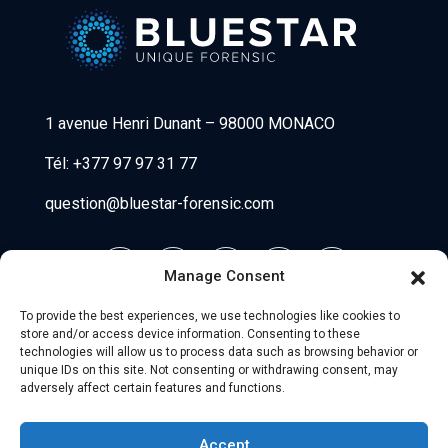
Bluestar Forensic
1 avenue Henri Dunant
–
98000 MONACO
Tél:
+377 97 97 31 77
question@bluestar-forensic.com
Manage Consent
To provide the best experiences, we use technologies like cookies to
store and/or access device information. Consenting to these
technologies will allow us to process data such as browsing behavior or
unique IDs on this site. Not consenting or withdrawing consent, may
adversely affect certain features and functions.
© 2026 Uniio - All Rights Reserved.
Accept