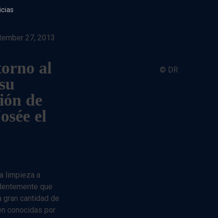
icias
tember 27, 2013
torno al
© DR
 su
ión de
osée el
na limpieza a
identemente que
a gran cantidad de
en conocidas por