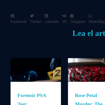
Facebook
Twitter
LinkedIn
VK
Telegram
WhatsAp
Lea el art
Forensic PSA
Rose Petal
Test:
Murder: The