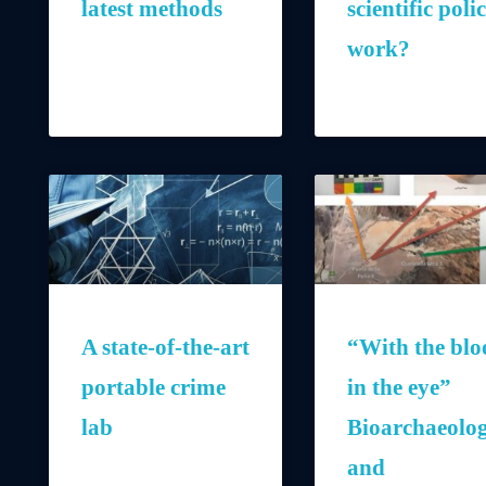
latest methods
scientific poli
work?
A state-of-the-art
“With the blo
portable crime
in the eye”
lab
Bioarchaeolo
and