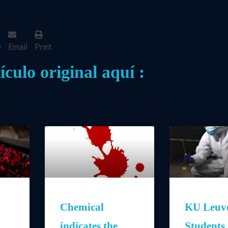
p
Email
Print
ículo original aquí :
Chemical
KU Leuv
indicates the
Students