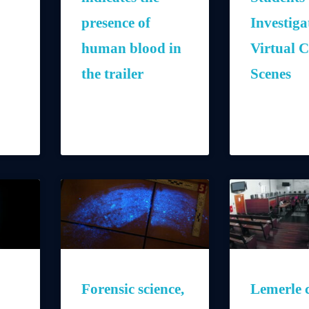
presence of
Investiga
human blood in
Virtual 
the trailer
Scenes
Forensic science,
Lemerle c