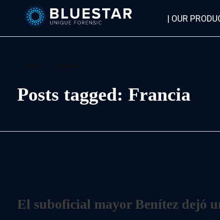
| OUR PRODU
Bluestar Forensic
Home
»
Francia
Posts tagged: Francia
El suboficial mayor Benítez dejó u