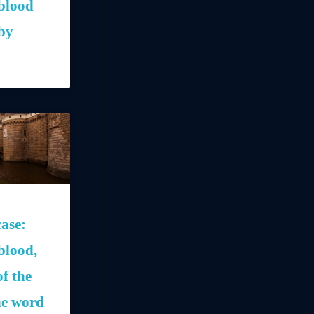
 blood
by
ase:
 blood,
f the
he word