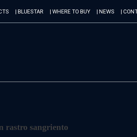
CTS
| BLUESTAR
| WHERE TO BUY
| NEWS
| CON
n rastro sangriento