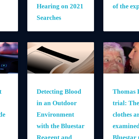
Hearing on 2021
of the exp
Searches
t
Detecting Blood
Thomas L
in an Outdoor
trial: Th
de
Environment
clothes a
with the Bluestar
examined
Reagent and
Bluestar 