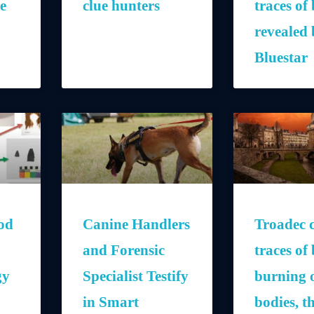
ce
clue hunters
traces of
revealed 
Bluestar
od
Canine Handlers
Troadec c
and Forensic
traces of
gy
Specialist Testify
burning o
in Smart
bodies, t