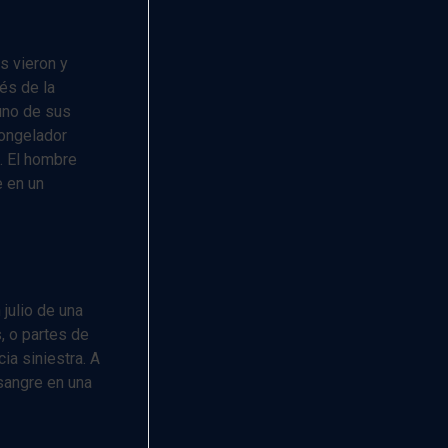
s vieron y
és de la
uno de sus
congelador
l. El hombre
e en un
julio de una
, o partes de
ia siniestra. A
sangre en una