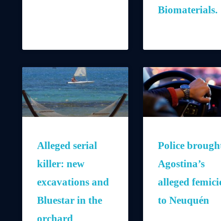
Biomaterials.
Alleged serial
Police brough
killer: new
Agostina’s
excavations and
alleged femici
Bluestar in the
to Neuquén
orchard