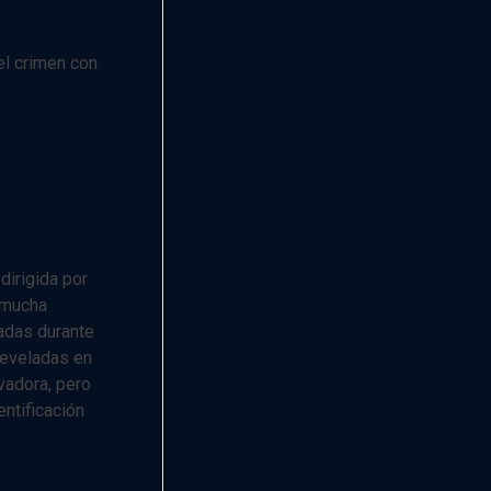
el crimen con
dirigida por
y mucha
adas durante
 reveladas en
avadora, pero
entificación