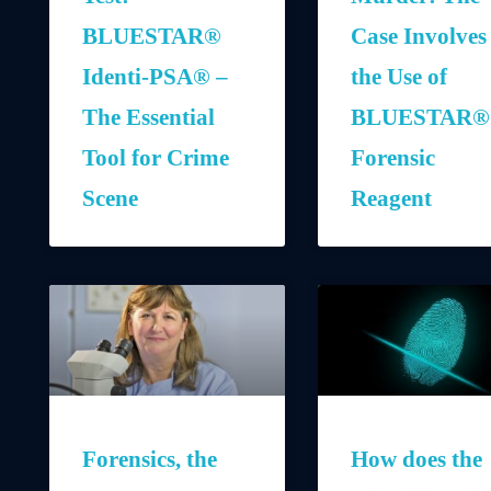
BLUESTAR®
Case Involves
Identi-PSA® –
the Use of
The Essential
BLUESTAR®
Tool for Crime
Forensic
Scene
Reagent
Forensics, the
How does the