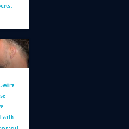
erts.
esire
ese
re
 with
reagent