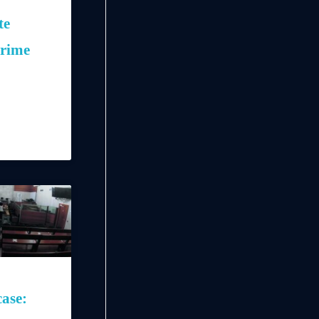
te
Crime
ase: