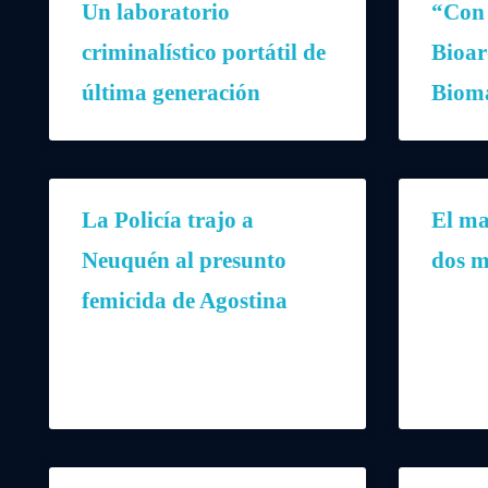
Un laboratorio
“Con 
criminalístico portátil de
Bioar
última generación
Bioma
La Policía trajo a
El ma
Neuquén al presunto
dos m
femicida de Agostina