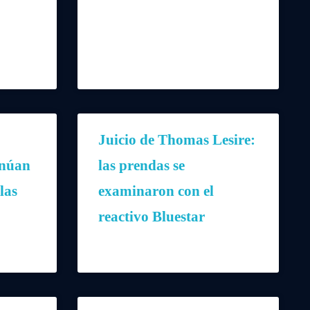
Juicio de Thomas Lesire:
inúan
las prendas se
las
examinaron con el
reactivo Bluestar