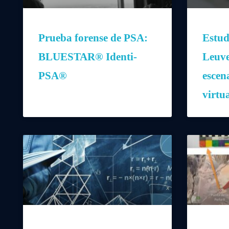
Prueba forense de PSA:
Estud
BLUESTAR® Identi-
Leuve
PSA®
escen
virtu