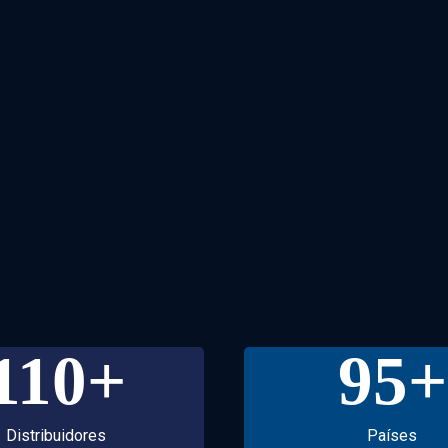
110
+
95
+
Distribuidores
Países