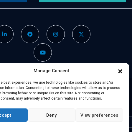
Manage Consent
he best experiences, we use technologies like cookies to store and/or
e information. Consenting to these technologies will allow us to process
 browsing behavior or unique IDs on this site. Not consenting or
Avisos legales
–
Compañeros
 consent, may adversely affect certain features and functions.
ccept
Deny
View preferences