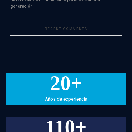
Un laboratorio criminalístico portátil de última
generación
RECENT COMMENTS
20
+
Años de experiencia
110
+