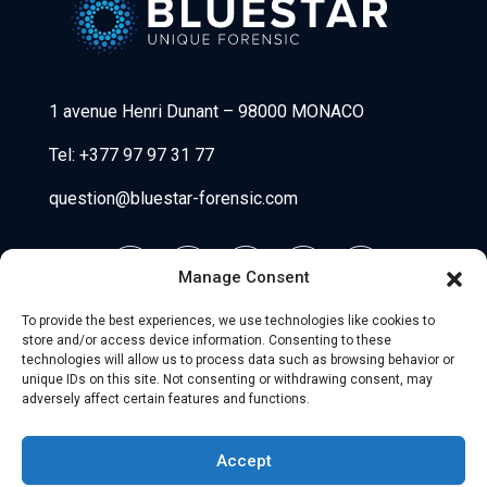
Bluestar Forensic
1 avenue Henri Dunant
–
98000 MONACO
Tel:
+377 97 97 31 77
question@bluestar-forensic.com
Manage Consent
To provide the best experiences, we use technologies like cookies to
store and/or access device information. Consenting to these
technologies will allow us to process data such as browsing behavior or
unique IDs on this site. Not consenting or withdrawing consent, may
adversely affect certain features and functions.
© 2026 Uniio - All Rights Reserved.
Accept
Avisos legales
–
Compañeros