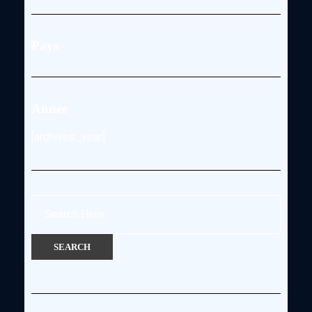
Pays
Année
[archives_year]