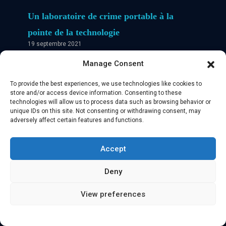
Un laboratoire de crime portable à la
pointe de la technologie
19 septembre 2021
La première femme biologiste médico-légale du
Manage Consent
Costa Rica a conçu
To provide the best experiences, we use technologies like cookies to
0
store and/or access device information. Consenting to these
technologies will allow us to process data such as browsing behavior or
unique IDs on this site. Not consenting or withdrawing consent, may
Lire l'article
adversely affect certain features and functions.
Accept
“Avec le sang dans l’œil” Bioarchéologie et
Biomatériaux.
Deny
6 septembre 2021
View preferences
“Avec du sang dans l’œil”. Romano et al. Axe 1
0