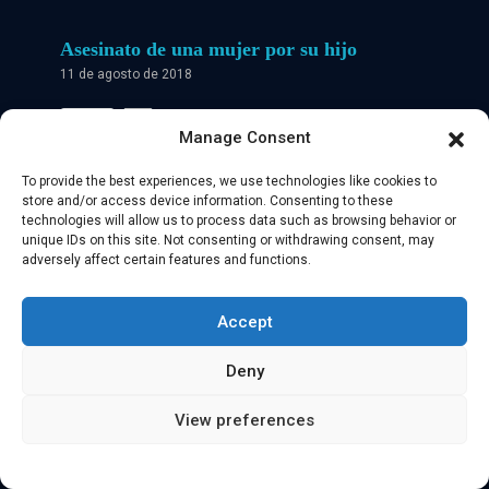
Asesinato de una mujer por su hijo
11 de agosto de 2018
0
Manage Consent
Lire l'article
To provide the best experiences, we use technologies like cookies to
store and/or access device information. Consenting to these
technologies will allow us to process data such as browsing behavior or
unique IDs on this site. Not consenting or withdrawing consent, may
adversely affect certain features and functions.
Capturan a la pareja sentimental de un
modelo
Accept
22 de mayo de 2018
Capturan a compañero sentimental de modelo
Deny
asesinada en Cali El
View preferences
0
Lire l'article